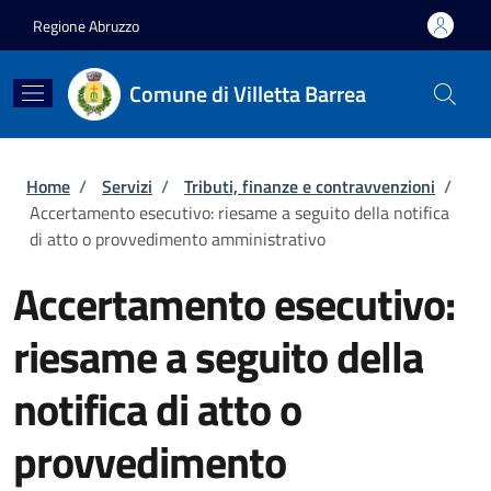
Salta al contenuto principale
Skip to footer content
Regione Abruzzo
Comune di Villetta Barrea
Briciole di pane
Home
/
Servizi
/
Tributi, finanze e contravvenzioni
/
Accertamento esecutivo: riesame a seguito della notifica
di atto o provvedimento amministrativo
Accertamento esecutivo:
riesame a seguito della
notifica di atto o
provvedimento