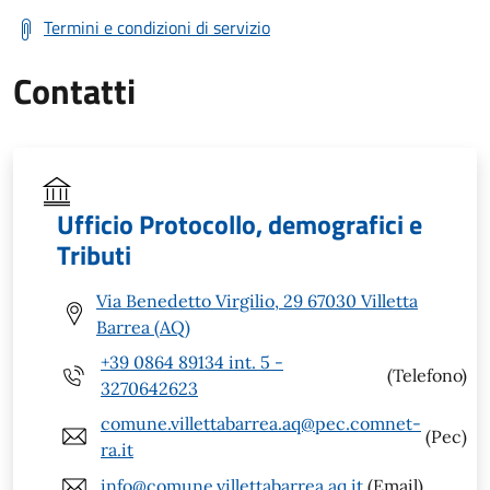
Termini e condizioni di servizio
Contatti
Ufficio Protocollo, demografici e
Tributi
Via Benedetto Virgilio, 29 67030 Villetta
Barrea (AQ)
+39 0864 89134 int. 5 -
(Telefono)
3270642623
comune.villettabarrea.aq@pec.comnet-
(Pec)
ra.it
info@comune.villettabarrea.aq.it
(Email)