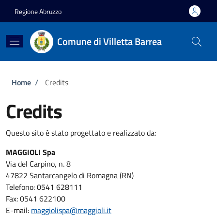
Salta al contenuto principale
Skip to footer content
Regione Abruzzo
Comune di Villetta Barrea
Briciole di pane
Home
/
Credits
Credits
Questo sito è stato progettato e realizzato da:
MAGGIOLI Spa
Via del Carpino, n. 8
47822 Santarcangelo di Romagna (RN)
Telefono: 0541 628111
Fax: 0541 622100
E-mail:
maggiolispa@maggioli.it