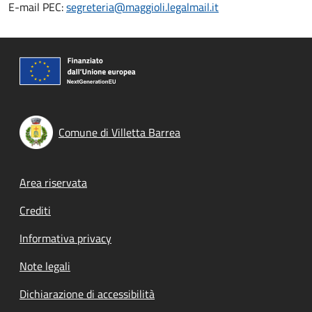
E-mail PEC:
segreteria@maggioli.legalmail.it
Comune di Villetta Barrea
Footer menu
Area riservata
Crediti
Informativa privacy
Note legali
Dichiarazione di accessibilità