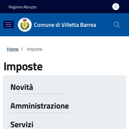
Salta al contenuto principale
Skip to footer content
Regione Abruzzo
Comune di Villetta Barrea
Briciole di pane
Home
/
Imposte
Imposte
Novità
Amministrazione
Servizi