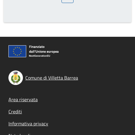
Pagina precedente
Prossima pagina
Comune di Villetta Barrea
Footer menu
Area riservata
Crediti
Informativa privacy