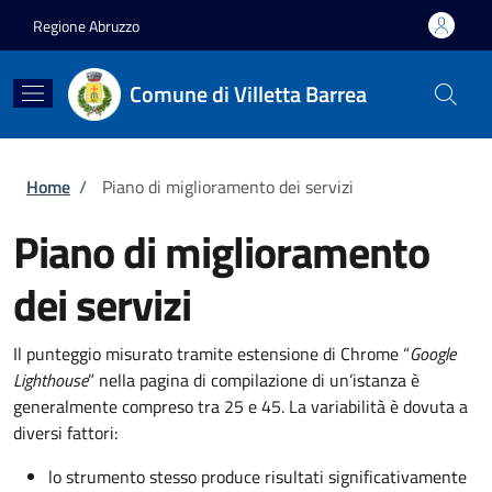
Salta al contenuto principale
Skip to footer content
Regione Abruzzo
Comune di Villetta Barrea
Briciole di pane
Home
/
Piano di miglioramento dei servizi
Piano di miglioramento
dei servizi
Il punteggio misurato tramite estensione di Chrome “
Google
Lighthouse
” nella pagina di compilazione di un’istanza è
generalmente compreso tra 25 e 45. La variabilità è dovuta a
diversi fattori:
lo strumento stesso produce risultati significativamente