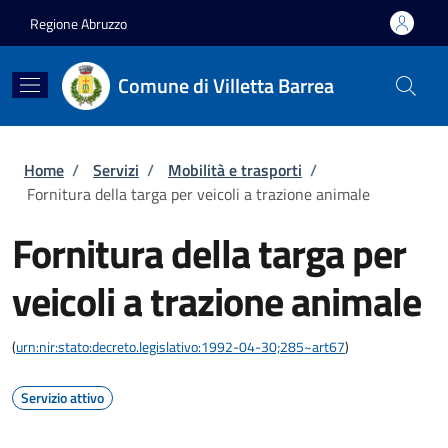
Salta al contenuto principale
Skip to footer content
Regione Abruzzo
Comune di Villetta Barrea
Briciole di pane
Home
/
Servizi
/
Mobilità e trasporti
/
Fornitura della targa per veicoli a trazione animale
Fornitura della targa per
veicoli a trazione animale
(
urn:nir:stato:decreto.legislativo:1992-04-30;285~art67
)
Servizio attivo