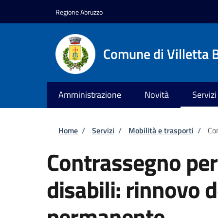
Salta al contenuto principale
Skip to footer content
Regione Abruzzo
Comune di Villetta 
Amministrazione
Novità
Servizi
Briciole di pane
Home
/
Servizi
/
Mobilità e trasporti
/
Con
Contrassegno per v
disabili: rinnovo
permanente