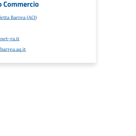
cio Commercio
letta Barrea (AQ)
net-ra.it
barrea.aq.it