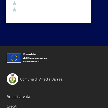
Valuta 2 stelle su 5
Valuta 1 stelle su 5
Comune di Villetta Barrea
Footer menu
Area riservata
Crediti