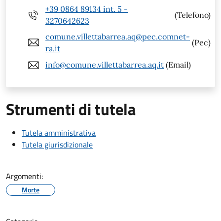
+39 0864 89134 int. 5 -
(Telefono)
3270642623
comune.villettabarrea.aq@pec.comnet-
(Pec)
ra.it
info@comune.villettabarrea.aq.it
(Email)
Strumenti di tutela
Tutela amministrativa
Tutela giurisdizionale
Argomenti:
Morte