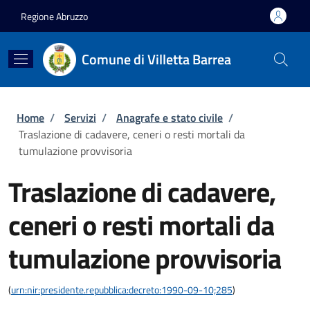
Salta al contenuto principale
Skip to footer content
Regione Abruzzo
Comune di Villetta Barrea
Briciole di pane
Home
/
Servizi
/
Anagrafe e stato civile
/
Traslazione di cadavere, ceneri o resti mortali da
tumulazione provvisoria
Traslazione di cadavere,
ceneri o resti mortali da
tumulazione provvisoria
(
urn:nir:presidente.repubblica:decreto:1990-09-10;285
)