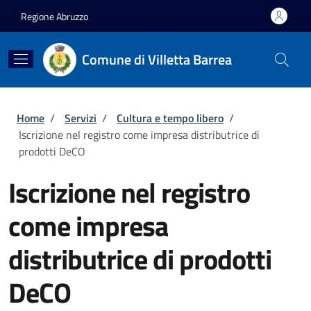
Salta al contenuto principale
Skip to footer content
Regione Abruzzo
Comune di Villetta Barrea
Briciole di pane
Home
/
Servizi
/
Cultura e tempo libero
/
Iscrizione nel registro come impresa distributrice di
prodotti DeCO
Iscrizione nel registro
come impresa
distributrice di prodotti
DeCO