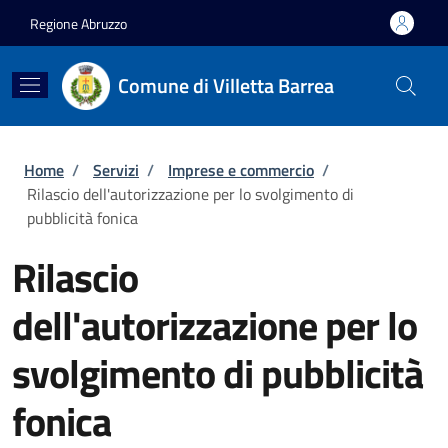
Salta al contenuto principale
Skip to footer content
Regione Abruzzo
Comune di Villetta Barrea
Briciole di pane
Home
/
Servizi
/
Imprese e commercio
/
Rilascio dell'autorizzazione per lo svolgimento di
pubblicità fonica
Rilascio
dell'autorizzazione per lo
svolgimento di pubblicità
fonica