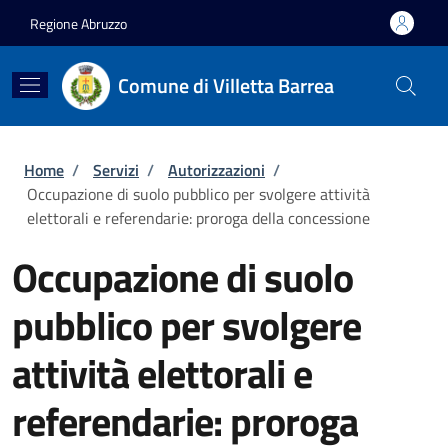
Salta al contenuto principale
Skip to footer content
Regione Abruzzo
Comune di Villetta Barrea
Briciole di pane
Home
/
Servizi
/
Autorizzazioni
/
Occupazione di suolo pubblico per svolgere attività
elettorali e referendarie: proroga della concessione
Occupazione di suolo
pubblico per svolgere
attività elettorali e
referendarie: proroga