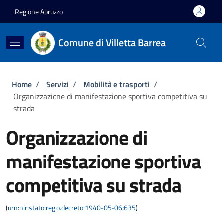
Salta al contenuto principale
Skip to footer content
Regione Abruzzo
Comune di Villetta Barrea
Briciole di pane
Home
/
Servizi
/
Mobilità e trasporti
/
Organizzazione di manifestazione sportiva competitiva su
strada
Organizzazione di
manifestazione sportiva
competitiva su strada
(
urn:nir:stato:regio.decreto:1940-05-06;635
)