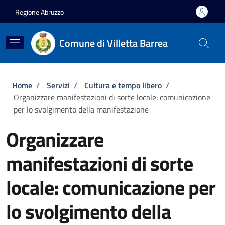
Salta al contenuto principale
Skip to footer content
Regione Abruzzo
Comune di Villetta Barrea
Briciole di pane
Home
/
Servizi
/
Cultura e tempo libero
/
Organizzare manifestazioni di sorte locale: comunicazione
per lo svolgimento della manifestazione
Organizzare
manifestazioni di sorte
locale: comunicazione per
lo svolgimento della