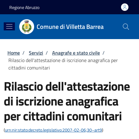
Salta al contenuto principale
Skip to footer content
Regione Abruzzo
Comune di Villetta Barrea
Briciole di pane
Home
/
Servizi
/
Anagrafe e stato civile
/
Rilascio dell'attestazione di iscrizione anagrafica per
cittadini comunitari
Rilascio dell'attestazione
di iscrizione anagrafica
per cittadini comunitari
(
urn:nir:stato:decreto.legislativo:2007-02-06;30~art9
)