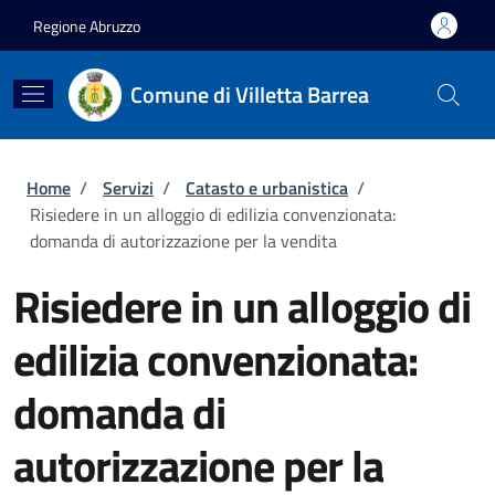
Salta al contenuto principale
Skip to footer content
Regione Abruzzo
Comune di Villetta Barrea
Briciole di pane
Home
/
Servizi
/
Catasto e urbanistica
/
Risiedere in un alloggio di edilizia convenzionata:
domanda di autorizzazione per la vendita
Risiedere in un alloggio di
edilizia convenzionata:
domanda di
autorizzazione per la