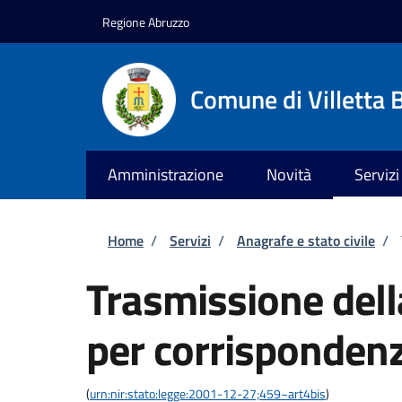
Salta al contenuto principale
Skip to footer content
Regione Abruzzo
Comune di Villetta 
Amministrazione
Novità
Servizi
Briciole di pane
Home
/
Servizi
/
Anagrafe e stato civile
/
Trasmissione del
per corrispondenz
(
urn:nir:stato:legge:2001-12-27;459~art4bis
)