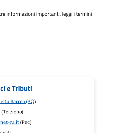
tre informazioni importanti, leggi i termini
i e Tributi
letta Barrea (AQ)
3
(Telefono)
net-ra.it
(Pec)
mail)