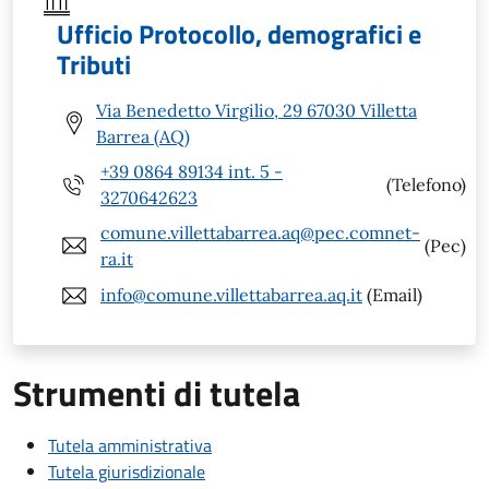
Ufficio Protocollo, demografici e
Tributi
Via Benedetto Virgilio, 29 67030 Villetta
Barrea (AQ)
+39 0864 89134 int. 5 -
(Telefono)
3270642623
comune.villettabarrea.aq@pec.comnet-
(Pec)
ra.it
info@comune.villettabarrea.aq.it
(Email)
Strumenti di tutela
Tutela amministrativa
Tutela giurisdizionale