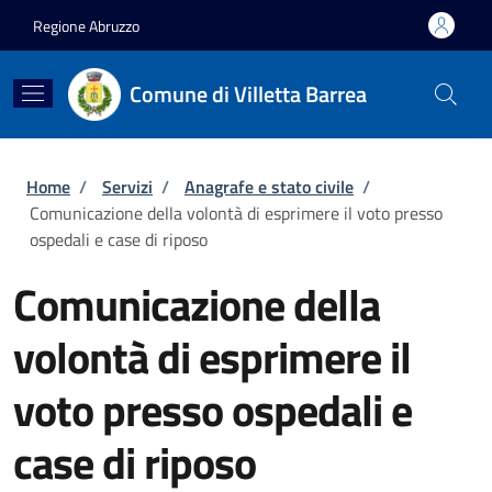
Salta al contenuto principale
Skip to footer content
Regione Abruzzo
Comune di Villetta Barrea
Briciole di pane
Home
/
Servizi
/
Anagrafe e stato civile
/
Comunicazione della volontà di esprimere il voto presso
ospedali e case di riposo
Comunicazione della
volontà di esprimere il
voto presso ospedali e
case di riposo