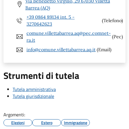
Via Benedetto Virgilio, 29 67030 Villetta
Barrea (AQ)
+39 0864 89134 int. 5 -
(Telefono)
3270642623
comune.villettabarrea.aq@pec.comnet-
(Pec)
ra.it
info@comune.villettabarrea.aq.it
(Email)
Strumenti di tutela
Tutela amministrativa
Tutela giurisdizionale
Argomenti:
Elezioni
Estero
Immigrazione