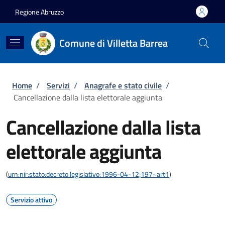
Salta al contenuto principale
Skip to footer content
Regione Abruzzo
Comune di Villetta Barrea
Briciole di pane
Home
/
Servizi
/
Anagrafe e stato civile
/
Cancellazione dalla lista elettorale aggiunta
Cancellazione dalla lista
elettorale aggiunta
(
urn:nir:stato:decreto.legislativo:1996-04-12;197~art1
)
Servizio attivo