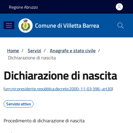
Salta al contenuto principale
Skip to footer content
Regione Abruzzo
Comune di Villetta Barrea
Briciole di pane
Home
/
Servizi
/
Anagrafe e stato civile
/
Dichiarazione di nascita
Dichiarazione di nascita
(
urn:nir:presidente.repubblica:decreto:2000-11-03;396~art30
)
Servizio attivo
Procedimento di dichiarazione di nascita