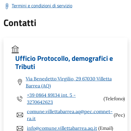
Termini e condizioni di servizio
Contatti
Ufficio Protocollo, demografici e
Tributi
Via Benedetto Virgilio, 29 67030 Villetta
Barrea (AQ)
+39 0864 89134 int. 5 -
(Telefono)
3270642623
comune.villettabarrea.aq@pec.comnet-
(Pec)
ra.it
info@comune.villettabarrea.aq.it
(Email)