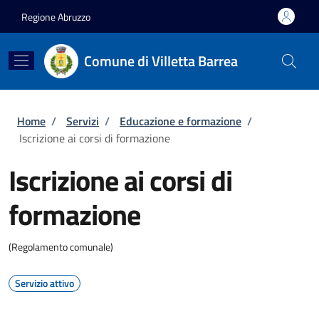
Salta al contenuto principale
Skip to footer content
Regione Abruzzo
Comune di Villetta Barrea
Briciole di pane
Home
/
Servizi
/
Educazione e formazione
/
Iscrizione ai corsi di formazione
Iscrizione ai corsi di
formazione
(Regolamento comunale)
Servizio attivo