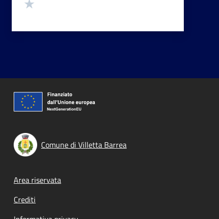
Valuta 1 stelle su 5
Comune di Villetta Barrea
Footer menu
Area riservata
Crediti
Informativa privacy