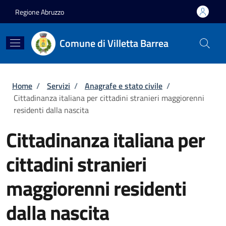
Salta al contenuto principale
Skip to footer content
Regione Abruzzo
Comune di Villetta Barrea
Briciole di pane
Home
/
Servizi
/
Anagrafe e stato civile
/
Cittadinanza italiana per cittadini stranieri maggiorenni
residenti dalla nascita
Cittadinanza italiana per
cittadini stranieri
maggiorenni residenti
dalla nascita