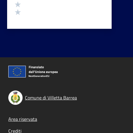
Valuta 2 stelle su 5
Valuta 1 stelle su 5
Comune di Villetta Barrea
Footer menu
Area riservata
Crediti