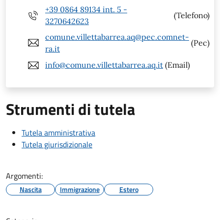
+39 0864 89134 int. 5 -
(Telefono)
3270642623
comune.villettabarrea.aq@pec.comnet-
(Pec)
ra.it
info@comune.villettabarrea.aq.it
(Email)
Strumenti di tutela
Tutela amministrativa
Tutela giurisdizionale
Argomenti:
Nascita
Immigrazione
Estero