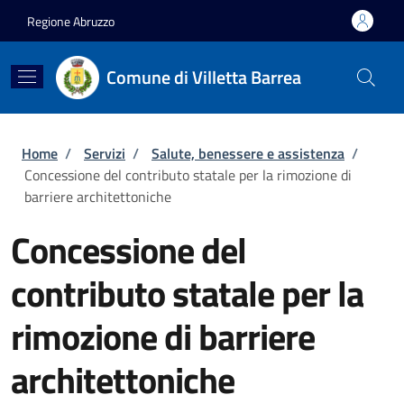
Salta al contenuto principale
Skip to footer content
Regione Abruzzo
Comune di Villetta Barrea
Briciole di pane
Home
/
Servizi
/
Salute, benessere e assistenza
/
Concessione del contributo statale per la rimozione di
barriere architettoniche
Concessione del
contributo statale per la
rimozione di barriere
architettoniche