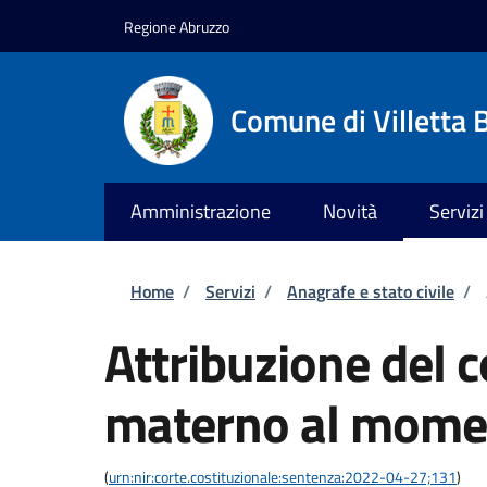
Salta al contenuto principale
Skip to footer content
Regione Abruzzo
Comune di Villetta 
Amministrazione
Novità
Servizi
Briciole di pane
Home
/
Servizi
/
Anagrafe e stato civile
/
Attribuzione del
materno al momen
(
urn:nir:corte.costituzionale:sentenza:2022-04-27;131
)