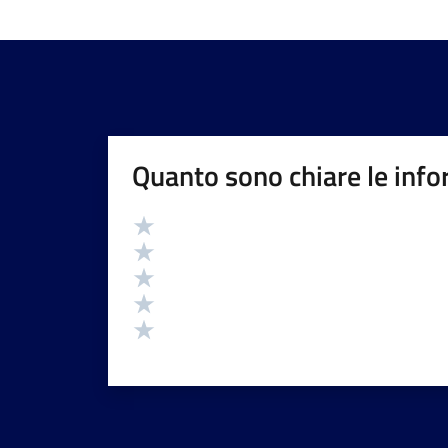
Quanto sono chiare le info
Valutazione
Valuta 5 stelle su 5
Valuta 4 stelle su 5
Valuta 3 stelle su 5
Valuta 2 stelle su 5
Valuta 1 stelle su 5