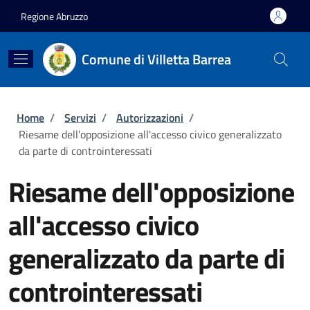
Salta al contenuto principale
Skip to footer content
Regione Abruzzo
Comune di Villetta Barrea
Briciole di pane
Home
/
Servizi
/
Autorizzazioni
/
Riesame dell'opposizione all'accesso civico generalizzato
da parte di controinteressati
Riesame dell'opposizione
all'accesso civico
generalizzato da parte di
controinteressati