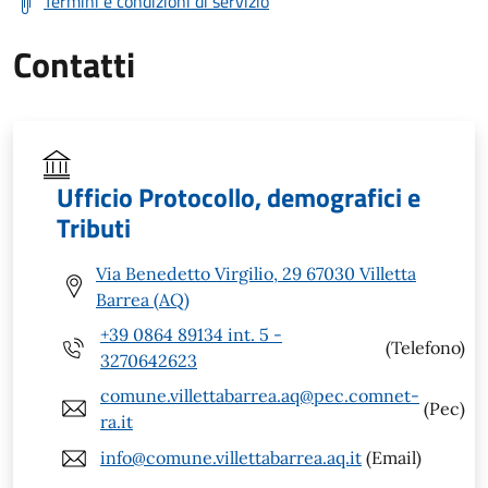
Termini e condizioni di servizio
Contatti
Ufficio Protocollo, demografici e
Tributi
Via Benedetto Virgilio, 29 67030 Villetta
Barrea (AQ)
+39 0864 89134 int. 5 -
(Telefono)
3270642623
comune.villettabarrea.aq@pec.comnet-
(Pec)
ra.it
info@comune.villettabarrea.aq.it
(Email)