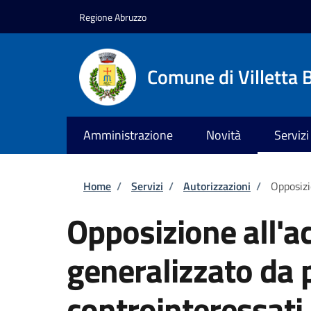
Salta al contenuto principale
Skip to footer content
Regione Abruzzo
Comune di Villetta 
Amministrazione
Novità
Servizi
Briciole di pane
Home
/
Servizi
/
Autorizzazioni
/
Opposizi
Opposizione all'a
generalizzato da p
controinteressati