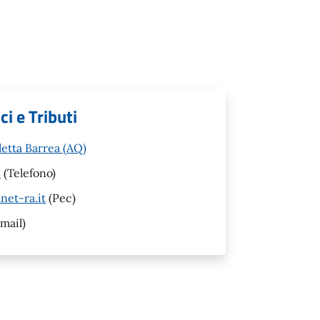
i e Tributi
letta Barrea (AQ)
3
(Telefono)
net-ra.it
(Pec)
mail)