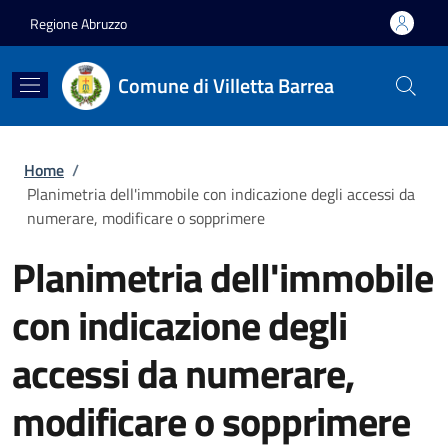
Salta al contenuto principale
Skip to footer content
Regione Abruzzo
Comune di Villetta Barrea
Briciole di pane
Home
/
Planimetria dell'immobile con indicazione degli accessi da
numerare, modificare o sopprimere
Planimetria dell'immobile
con indicazione degli
accessi da numerare,
modificare o sopprimere