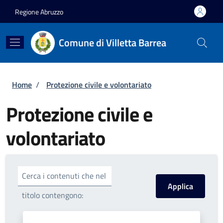
Salta al contenuto principale
Skip to footer content
Regione Abruzzo
Comune di Villetta Barrea
Briciole di pane
Home
/
Protezione civile e volontariato
Protezione civile e
volontariato
Cerca i contenuti che nel
titolo contengono: