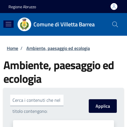
Salta al contenuto principale
Skip to footer content
Regione Abruzzo
Comune di Villetta Barrea
Briciole di pane
Home
/
Ambiente, paesaggio ed ecologia
Ambiente, paesaggio ed
ecologia
Cerca i contenuti che nel
titolo contengono: