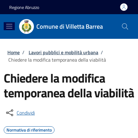
Salta al contenuto principale
Skip to footer content
Regione Abruzzo
Comune di Villetta Barrea
Briciole di pane
Home
/
Lavori pubblici e mobilità urbana
/
Chiedere la modifica temporanea della viabilità
Chiedere la modifica
temporanea della viabilità
Condividi
Normativa di riferimento