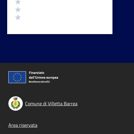
Valuta 3 stelle su 5
Valuta 2 stelle su 5
Valuta 1 stelle su 5
Comune di Villetta Barrea
Footer menu
Area riservata