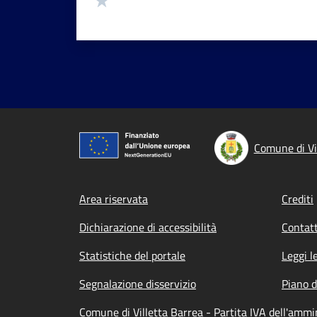
Comune di Vi
Footer menu
Area riservata
Crediti
Dichiarazione di accessibilità
Contatt
Statistiche del portale
Leggi l
Segnalazione disservizio
Piano d
Comune di Villetta Barrea - Partita IVA dell'amm