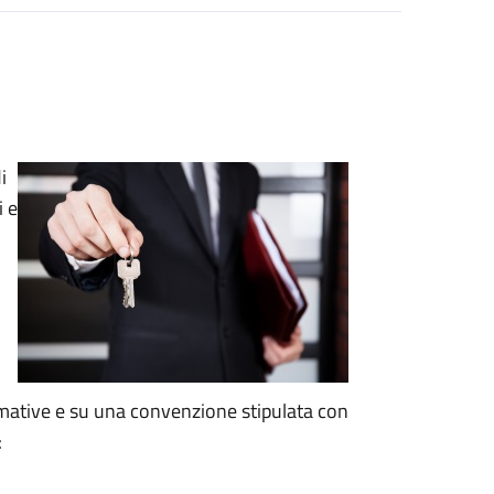
i
i e
rmative e su una convenzione stipulata con
: