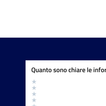
Quanto sono chiare le info
Valutazione
Valuta 5 stelle su 5
Valuta 4 stelle su 5
Valuta 3 stelle su 5
Valuta 2 stelle su 5
Valuta 1 stelle su 5