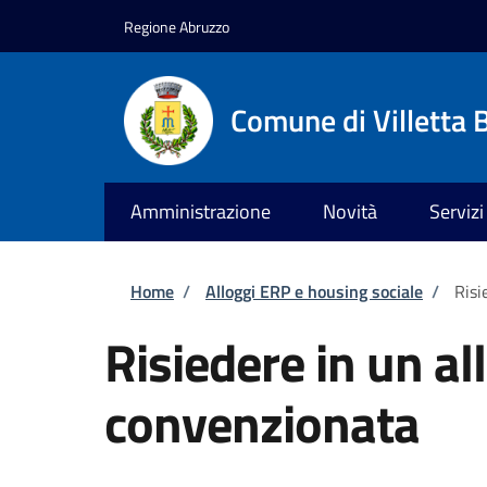
Salta al contenuto principale
Skip to footer content
Regione Abruzzo
Comune di Villetta 
Amministrazione
Novità
Servizi
Briciole di pane
Home
/
Alloggi ERP e housing sociale
/
Risi
Risiedere in un all
convenzionata