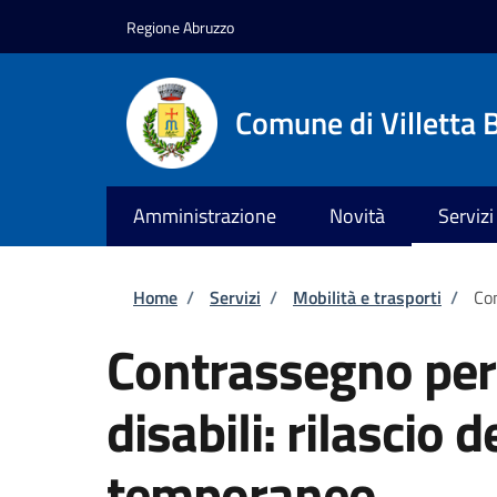
Salta al contenuto principale
Skip to footer content
Regione Abruzzo
Comune di Villetta 
Amministrazione
Novità
Servizi
Briciole di pane
Home
/
Servizi
/
Mobilità e trasporti
/
Con
Contrassegno per v
disabili: rilascio
temporaneo