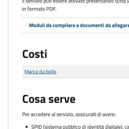
Il servizio può essere attivato presentando tutta
in formato PDF.
Moduli da compilare e documenti da allegar
Costi
Tipo di pagamento
Importo
Marca da bollo
Cosa serve
Per accedere al servizio, assicurati di avere:
SPID (sistema pubblico di identità digitale), ca