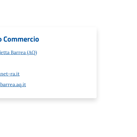
cio Commercio
letta Barrea (AQ)
net-ra.it
barrea.aq.it