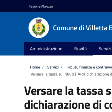
Salta al contenuto principale
Skip to footer content
Regione Abruzzo
Comune di Villetta 
Amministrazione
Novità
Servizi
Briciole di pane
Home
/
Servizi
/
Tributi, finanze e contravv
Versare la tassa sui rifiuti (TARI): dichiarazione 
Versare la tassa su
dichiarazione di 