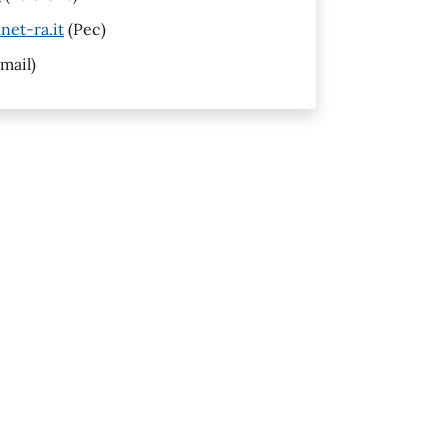
net-ra.it
(Pec)
mail)