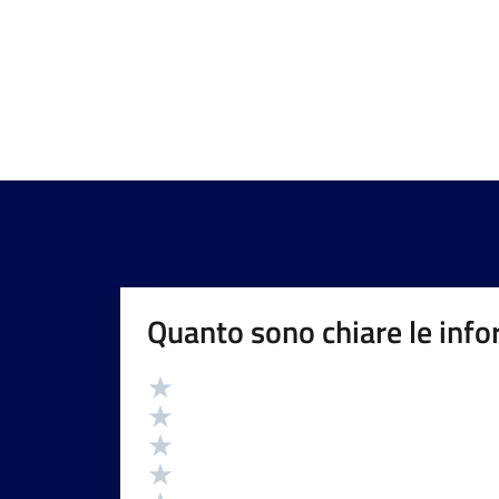
Quanto sono chiare le info
Valutazione
Valuta 5 stelle su 5
Valuta 4 stelle su 5
Valuta 3 stelle su 5
Valuta 2 stelle su 5