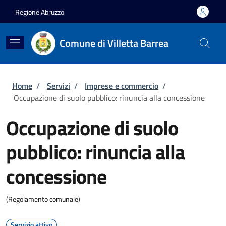
Salta al contenuto principale
Skip to footer content
Regione Abruzzo
Comune di Villetta Barrea
Briciole di pane
Home
/
Servizi
/
Imprese e commercio
/
Occupazione di suolo pubblico: rinuncia alla concessione
Occupazione di suolo
pubblico: rinuncia alla
concessione
(Regolamento comunale)
Servizio attivo