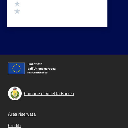
Valuta 2 stelle su 5
Valuta 1 stelle su 5
Comune di Villetta Barrea
Footer menu
Area riservata
Crediti