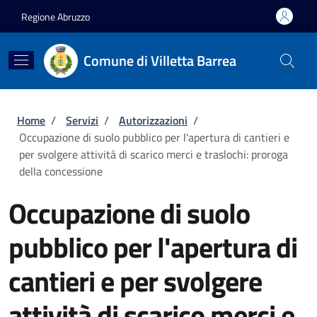
Salta al contenuto principale
Skip to footer content
Regione Abruzzo
Comune di Villetta Barrea
Briciole di pane
Home
/
Servizi
/
Autorizzazioni
/
Occupazione di suolo pubblico per l'apertura di cantieri e
per svolgere attività di scarico merci e traslochi: proroga
della concessione
Occupazione di suolo
pubblico per l'apertura di
cantieri e per svolgere
attività di scarico merci e