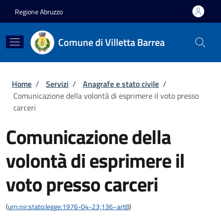
Salta al contenuto principale
Skip to footer content
Regione Abruzzo
Comune di Villetta Barrea
Briciole di pane
Home
/
Servizi
/
Anagrafe e stato civile
/
Comunicazione della volontà di esprimere il voto presso
carceri
Comunicazione della
volontà di esprimere il
voto presso carceri
(
urn:nir:stato:legge:1976-04-23;136~art8
)