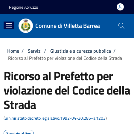
Salta al contenuto principale
Skip to footer content
Regione Abruzzo
Comune di Villetta Barrea
Briciole di pane
Home
/
Servizi
/
Giustizia e sicurezza pubblica
/
Ricorso al Prefetto per violazione del Codice della Strada
Ricorso al Prefetto per
violazione del Codice della
Strada
(
urn:nir:stato:decreto.legislativo:1992-04-30;285~art203
)
Servizio attivo