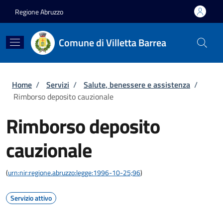
Salta al contenuto principale
Skip to footer content
Regione Abruzzo
Comune di Villetta Barrea
Briciole di pane
Home
/
Servizi
/
Salute, benessere e assistenza
/
Rimborso deposito cauzionale
Rimborso deposito
cauzionale
(
urn:nir:regione.abruzzo:legge:1996-10-25;96
)
Servizio attivo